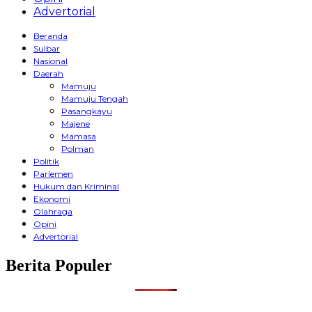
Advertorial
Beranda
Sulbar
Nasional
Daerah
Mamuju
Mamuju Tengah
Pasangkayu
Majene
Mamasa
Polman
Politik
Parlemen
Hukum dan Kriminal
Ekonomi
Olahraga
Opini
Advertorial
Berita Populer