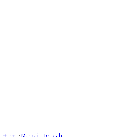
Home
Mamuju Tengah
/