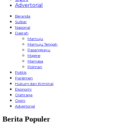
Advertorial
Beranda
Sulbar
Nasional
Daerah
Mamuju
Mamuju Tengah
Pasangkayu
Majene
Mamasa
Polman
Politik
Parlemen
Hukum dan Kriminal
Ekonomi
Olahraga
Opini
Advertorial
Berita Populer