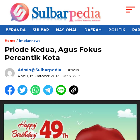
BERANDA
SULBAR
NASIONAL
DAERAH
POLITIK
PA
/
Home
Impiannews
Priode Kedua, Agus Fokus
Percantik Kota
Admin@sulbarpedia
- Jurnalis
Rabu, 18 Oktober 2017 - 05:17 WIB