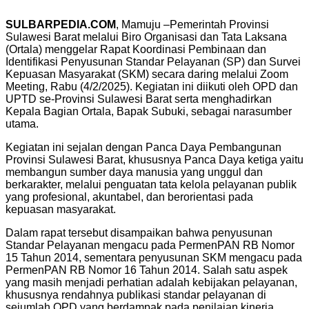
SULBARPEDIA.COM
, Mamuju –Pemerintah Provinsi
Sulawesi Barat melalui Biro Organisasi dan Tata Laksana
(Ortala) menggelar Rapat Koordinasi Pembinaan dan
Identifikasi Penyusunan Standar Pelayanan (SP) dan Survei
Kepuasan Masyarakat (SKM) secara daring melalui Zoom
Meeting, Rabu (4/2/2025). Kegiatan ini diikuti oleh OPD dan
UPTD se-Provinsi Sulawesi Barat serta menghadirkan
Kepala Bagian Ortala, Bapak Subuki, sebagai narasumber
utama.
Kegiatan ini sejalan dengan Panca Daya Pembangunan
Provinsi Sulawesi Barat, khususnya Panca Daya ketiga yaitu
membangun sumber daya manusia yang unggul dan
berkarakter, melalui penguatan tata kelola pelayanan publik
yang profesional, akuntabel, dan berorientasi pada
kepuasan masyarakat.
Dalam rapat tersebut disampaikan bahwa penyusunan
Standar Pelayanan mengacu pada PermenPAN RB Nomor
15 Tahun 2014, sementara penyusunan SKM mengacu pada
PermenPAN RB Nomor 16 Tahun 2014. Salah satu aspek
yang masih menjadi perhatian adalah kebijakan pelayanan,
khususnya rendahnya publikasi standar pelayanan di
sejumlah OPD yang berdampak pada penilaian kinerja