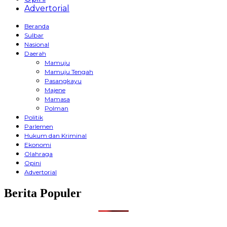
Advertorial
Beranda
Sulbar
Nasional
Daerah
Mamuju
Mamuju Tengah
Pasangkayu
Majene
Mamasa
Polman
Politik
Parlemen
Hukum dan Kriminal
Ekonomi
Olahraga
Opini
Advertorial
Berita Populer