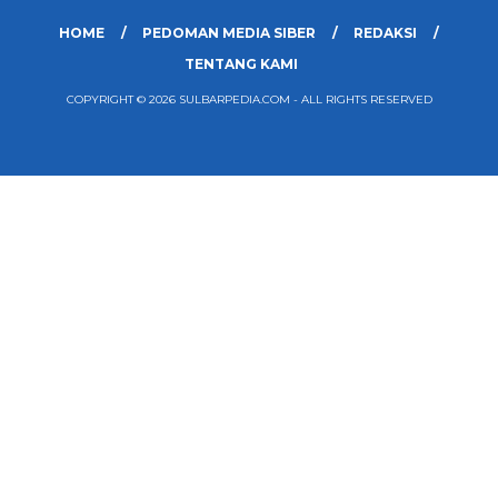
HOME
PEDOMAN MEDIA SIBER
REDAKSI
TENTANG KAMI
COPYRIGHT © 2026 SULBARPEDIA.COM - ALL RIGHTS RESERVED