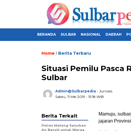
BERANDA
SULBAR
NASIONAL
DAERAH
PO
Home
Berita Terbaru
/
Situasi Pemilu Pasca 
Sulbar
Admin@sulbarpedia
- Jurnalis
Sabtu, 11 Mei 2019 - 15:18 WIB
Mamuju, sulbarp
Berita Terkait
jajaran Provins
Polres Mateng Salurkan
Air Bersih untuk Warga