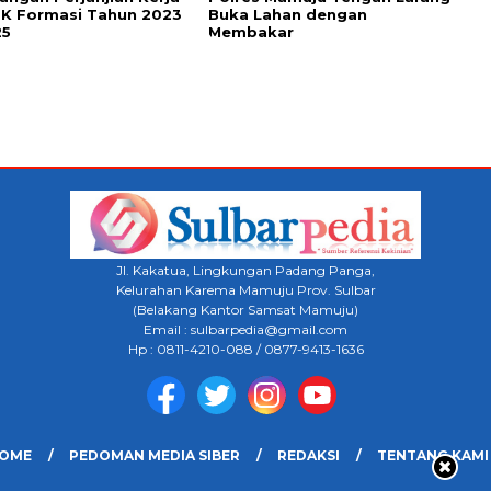
PK Formasi Tahun 2023
Buka Lahan dengan
25
Membakar
Jl. Kakatua, Lingkungan Padang Panga,
Kelurahan Karema Mamuju Prov. Sulbar
(Belakang Kantor Samsat Mamuju)
Email : sulbarpedia@gmail.com
Hp : 0811-4210-088 / 0877-9413-1636
OME
PEDOMAN MEDIA SIBER
REDAKSI
TENTANG KAMI