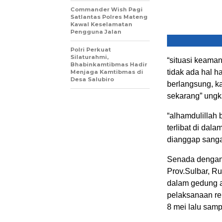
Commander Wish Pagi
Satlantas Polres Mateng
Kawal Keselamatan
Pengguna Jalan
Polri Perkuat
Silaturahmi,
“situasi keama
Bhabinkamtibmas Hadir
tidak ada hal 
Menjaga Kamtibmas di
Desa Salubiro
berlangsung, k
sekarang” ungk
“alhamdulillah
terlibat di da
dianggap sanga
Senada dengan
Prov.Sulbar, Ru
dalam gedung 
pelaksanaan rek
8 mei lalu samp