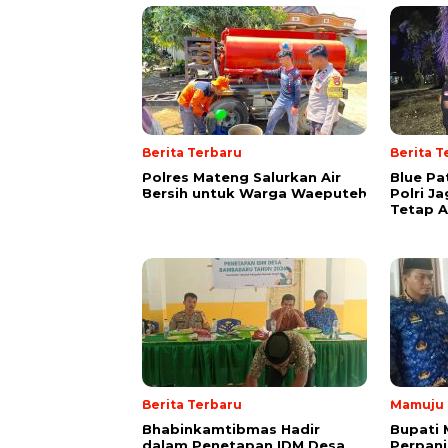
Berita Terbaru
Berita T
Polres Mateng Salurkan Air
Blue Pa
Bersih untuk Warga Waeputeh
Polri J
Tetap 
Berita Terbaru
Mamuju
Bhabinkamtibmas Hadir
Bupati 
dalam Penetapan IDM Desa
Perpanj