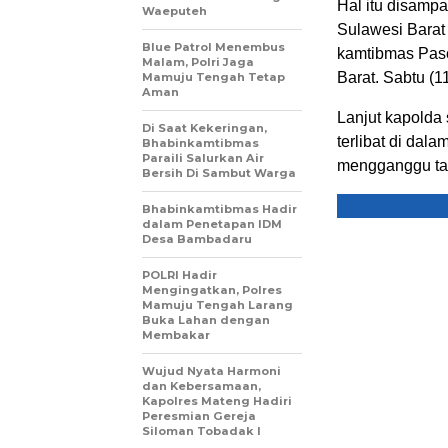
Hal itu disamp
Waeputeh
Sulawesi Barat
Blue Patrol Menembus
kamtibmas Pasc
Malam, Polri Jaga
Barat. Sabtu (1
Mamuju Tengah Tetap
Aman
Lanjut kapolda
Di Saat Kekeringan,
terlibat di dal
Bhabinkamtibmas
Paraili Salurkan Air
mengganggu tah
Bersih Di Sambut Warga
Bhabinkamtibmas Hadir
dalam Penetapan IDM
Desa Bambadaru
POLRI Hadir
Mengingatkan, Polres
Mamuju Tengah Larang
Buka Lahan dengan
Membakar
Wujud Nyata Harmoni
dan Kebersamaan,
Kapolres Mateng Hadiri
Peresmian Gereja
Siloman Tobadak l