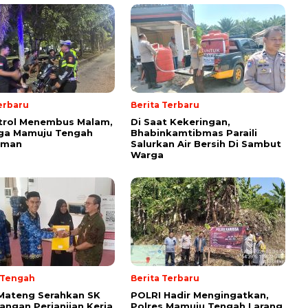
erbaru
Berita Terbaru
trol Menembus Malam,
Di Saat Kekeringan,
aga Mamuju Tengah
Bhabinkamtibmas Paraili
Aman
Salurkan Air Bersih Di Sambut
Warga
 Tengah
Berita Terbaru
Mateng Serahkan SK
POLRI Hadir Mengingatkan,
angan Perjanjian Kerja
Polres Mamuju Tengah Larang