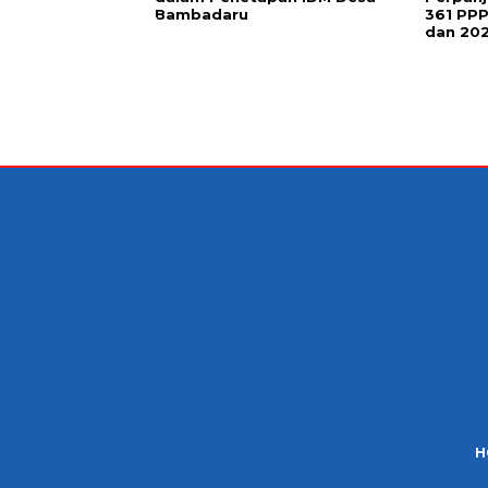
Bambadaru
361 PP
dan 20
H