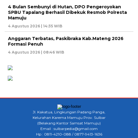
4 Bulan Sembunyi di Hutan, DPO Pengeroyokan
SPBU Tapalang Berhasil Dibekuk Resmob Polresta
Mamuju
4 Agustus 2026 | 14:35 WIB
Anggaran Terbatas, Paskibraka Kab.Mateng 2026
Formasi Penuh
4 Agustus 2026 | 08:46 WIB
Jl. Kakatua, Lingkungan Padang Panga,
Kelurahan Karema Mamuju Prov. Sulbar
(Belakang Kantor Samsat Mamuju)
Email : sulbarpedia@gmail.com
Hp : 0811-4210-088 / 0877-9413-1636