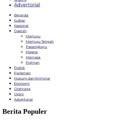
Advertorial
Beranda
Sulbar
Nasional
Daerah
Mamuju
Mamuju Tengah
Pasangkayu
Majene
Mamasa
Polman
Politik
Parlemen
Hukum dan Kriminal
Ekonomi
Olahraga
Opini
Advertorial
Berita Populer