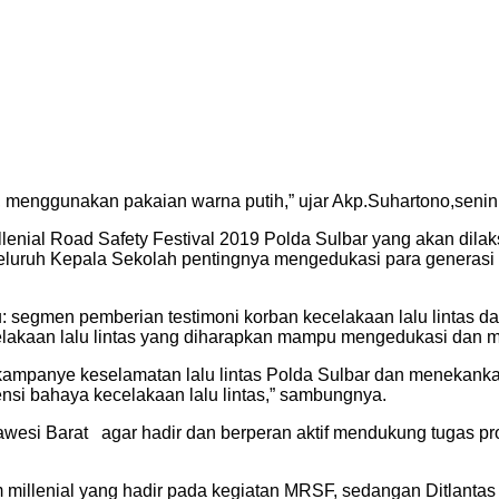
 , menggunakan pakaian warna putih,” ujar Akp.Suhartono,senin
lenial Road Safety Festival 2019 Polda Sulbar yang akan dila
uh Kepala Sekolah pentingnya mengedukasi para generasi mill
: segmen pemberian testimoni korban kecelakaan lalu lintas dan 
akaan lalu lintas yang diharapkan mampu mengedukasi dan m
 kampanye keselamatan lalu lintas Polda Sulbar dan meneka
tensi bahaya kecelakaan lalu lintas,” sambungnya.
awesi Barat agar hadir dan berperan aktif mendukung tugas 
illenial yang hadir pada kegiatan MRSF, sedangan Ditlantas S