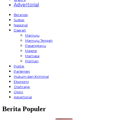
Advertorial
Beranda
Sulbar
Nasional
Daerah
Mamuju
Mamuju Tengah
Pasangkayu
Majene
Mamasa
Polman
Politik
Parlemen
Hukum dan Kriminal
Ekonomi
Olahraga
Opini
Advertorial
Berita Populer