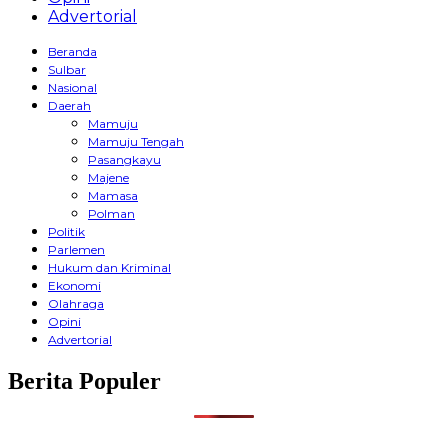
Advertorial
Beranda
Sulbar
Nasional
Daerah
Mamuju
Mamuju Tengah
Pasangkayu
Majene
Mamasa
Polman
Politik
Parlemen
Hukum dan Kriminal
Ekonomi
Olahraga
Opini
Advertorial
Berita Populer