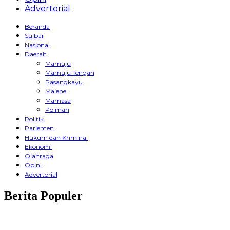
Advertorial
Beranda
Sulbar
Nasional
Daerah
Mamuju
Mamuju Tengah
Pasangkayu
Majene
Mamasa
Polman
Politik
Parlemen
Hukum dan Kriminal
Ekonomi
Olahraga
Opini
Advertorial
Berita Populer