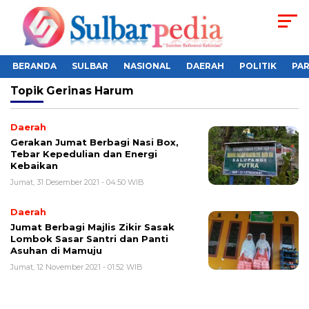
BERANDA
SULBAR
NASIONAL
DAERAH
POLITIK
PA
Topik
Gerinas Harum
Daerah
Gerakan Jumat Berbagi Nasi Box,
Tebar Kepedulian dan Energi
Kebaikan
Jumat, 31 Desember 2021 - 04:50 WIB
Daerah
Jumat Berbagi Majlis Zikir Sasak
Lombok Sasar Santri dan Panti
Asuhan di Mamuju
Jumat, 12 November 2021 - 01:52 WIB