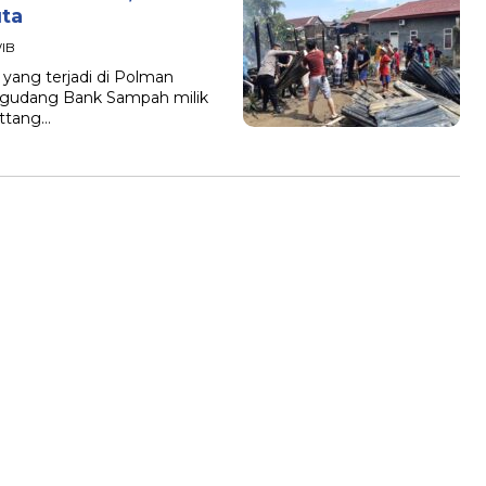
uta
WIB
ang terjadi di Polman
 gudang Bank Sampah milik
attang…