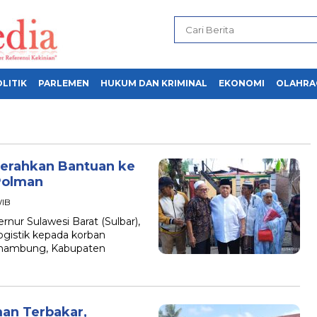
LITIK
PARLEMEN
HUKUM DAN KRIMINAL
EKONOMI
OLAHRA
erahkan Bantuan ke
Polman
WIB
r Sulawesi Barat (Sulbar),
gistik kepada korban
inambung, Kabupaten
an Terbakar,