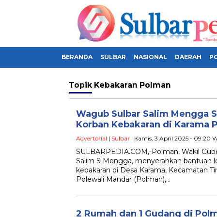
BERANDA
SULBAR
NASIONAL
DAERAH
PO
Topik
Kebakaran Polman
Wagub Sulbar Salim Mengga S
Korban Kebakaran di Karama 
Advertorial
|
Sulbar
| Kamis, 3 April 2025 - 09:20 
SULBARPEDIA.COM,-Polman, Wakil Gubernu
Salim S Mengga, menyerahkan bantuan lo
kebakaran di Desa Karama, Kecamatan T
Polewali Mandar (Polman),…
2 Rumah dan 1 Gudang di Polm