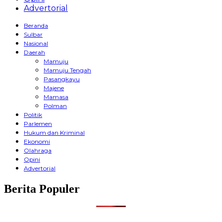
Advertorial
Beranda
Sulbar
Nasional
Daerah
Mamuju
Mamuju Tengah
Pasangkayu
Majene
Mamasa
Polman
Politik
Parlemen
Hukum dan Kriminal
Ekonomi
Olahraga
Opini
Advertorial
Berita Populer