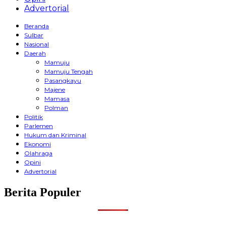
Advertorial
Beranda
Sulbar
Nasional
Daerah
Mamuju
Mamuju Tengah
Pasangkayu
Majene
Mamasa
Polman
Politik
Parlemen
Hukum dan Kriminal
Ekonomi
Olahraga
Opini
Advertorial
Berita Populer