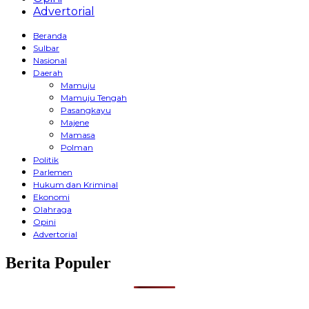
Advertorial
Beranda
Sulbar
Nasional
Daerah
Mamuju
Mamuju Tengah
Pasangkayu
Majene
Mamasa
Polman
Politik
Parlemen
Hukum dan Kriminal
Ekonomi
Olahraga
Opini
Advertorial
Berita Populer