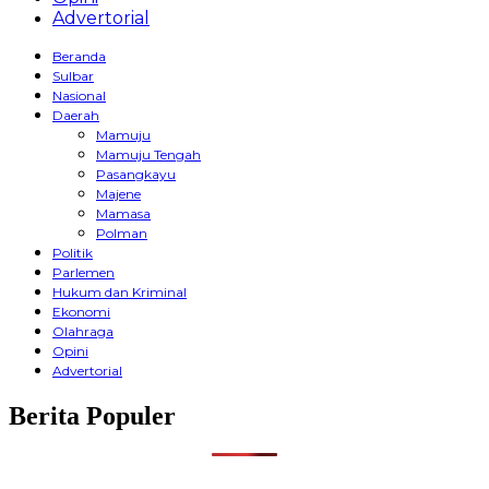
Advertorial
Beranda
Sulbar
Nasional
Daerah
Mamuju
Mamuju Tengah
Pasangkayu
Majene
Mamasa
Polman
Politik
Parlemen
Hukum dan Kriminal
Ekonomi
Olahraga
Opini
Advertorial
Berita Populer