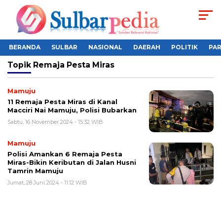
BERANDA
SULBAR
NASIONAL
DAERAH
POLITIK
PA
Topik
Remaja Pesta Miras
Mamuju
11 Remaja Pesta Miras di Kanal
Macciri Nai Mamuju, Polisi Bubarkan
Sabtu, 16 November 2024 - 15:32 WIB
Mamuju
Polisi Amankan 6 Remaja Pesta
Miras-Bikin Keributan di Jalan Husni
Tamrin Mamuju
Jumat, 28 Juni 2024 - 11:12 WIB