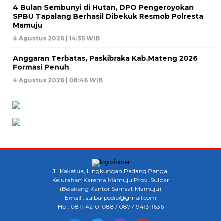
4 Bulan Sembunyi di Hutan, DPO Pengeroyokan
SPBU Tapalang Berhasil Dibekuk Resmob Polresta
Mamuju
4 Agustus 2026 | 14:35 WIB
Anggaran Terbatas, Paskibraka Kab.Mateng 2026
Formasi Penuh
4 Agustus 2026 | 08:46 WIB
Jl. Kakatua, Lingkungan Padang Panga,
Kelurahan Karema Mamuju Prov. Sulbar
(Belakang Kantor Samsat Mamuju)
Email : sulbarpedia@gmail.com
Hp : 0811-4210-088 / 0877-9413-1636