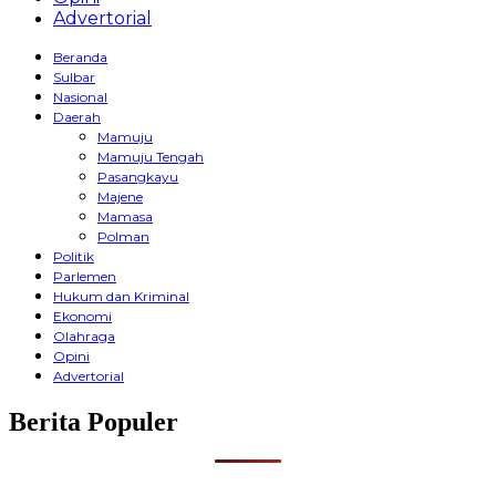
Advertorial
Beranda
Sulbar
Nasional
Daerah
Mamuju
Mamuju Tengah
Pasangkayu
Majene
Mamasa
Polman
Politik
Parlemen
Hukum dan Kriminal
Ekonomi
Olahraga
Opini
Advertorial
Berita Populer