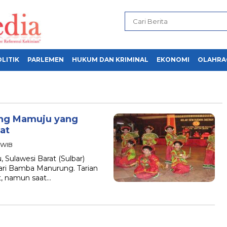
LITIK
PARLEMEN
HUKUM DAN KRIMINAL
EKONOMI
OLAHRA
ng Mamuju yang
at
4 WIB
ulawesi Barat (Sulbar)
 Tari Bamba Manurung. Tarian
at, namun saat…