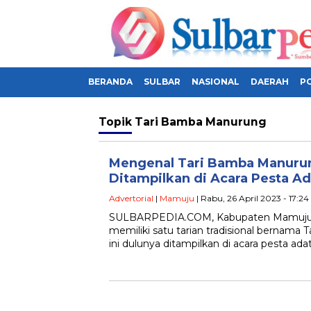
BERANDA
SULBAR
NASIONAL
DAERAH
PO
Topik
Tari Bamba Manurung
Mengenal Tari Bamba Manuru
Ditampilkan di Acara Pesta Ad
Advertorial
|
Mamuju
| Rabu, 26 April 2023 - 17:2
SULBARPEDIA.COM, Kabupaten Mamuju, S
memiliki satu tarian tradisional bernama
ini dulunya ditampilkan di acara pesta ad