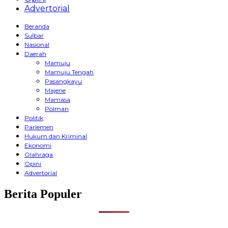
Advertorial
Beranda
Sulbar
Nasional
Daerah
Mamuju
Mamuju Tengah
Pasangkayu
Majene
Mamasa
Polman
Politik
Parlemen
Hukum dan Kriminal
Ekonomi
Olahraga
Opini
Advertorial
Berita Populer