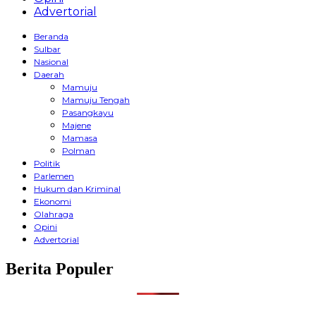
Advertorial
Beranda
Sulbar
Nasional
Daerah
Mamuju
Mamuju Tengah
Pasangkayu
Majene
Mamasa
Polman
Politik
Parlemen
Hukum dan Kriminal
Ekonomi
Olahraga
Opini
Advertorial
Berita Populer