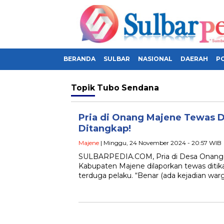
BERANDA
SULBAR
NASIONAL
DAERAH
PO
Topik
Tubo Sendana
Pria di Onang Majene Tewas D
Ditangkap!
Majene
| Minggu, 24 November 2024 - 20:57 WIB
SULBARPEDIA.COM, Pria di Desa Onang,
Kabupaten Majene dilaporkan tewas ditik
terduga pelaku. “Benar (ada kejadian war