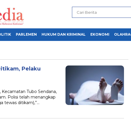
LITIK
PARLEMEN
HUKUM DAN KRIMINAL
EKONOMI
OLAHRA
itikam, Pelaku
 Kecamatan Tubo Sendana,
am. Polisi telah menangkap
ga tewas ditikam),”…