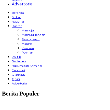
Advertorial
Beranda
Sulbar
Nasional
Daerah
Mamuju
Mamuju Tengah
Pasangkayu
Majene
Mamasa
Polman
Politik
Parlemen
Hukum dan Kriminal
Ekonomi
Olahraga
Opini
Advertorial
Berita Populer