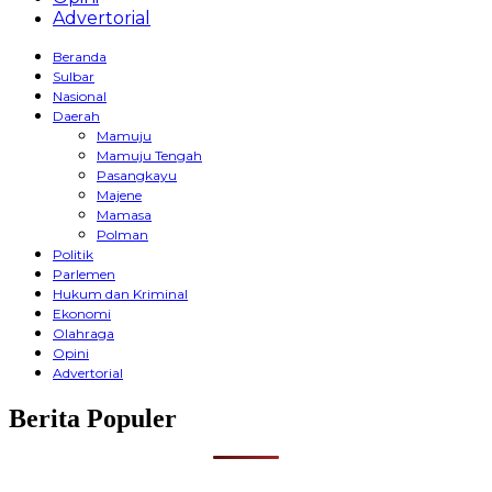
Advertorial
Beranda
Sulbar
Nasional
Daerah
Mamuju
Mamuju Tengah
Pasangkayu
Majene
Mamasa
Polman
Politik
Parlemen
Hukum dan Kriminal
Ekonomi
Olahraga
Opini
Advertorial
Berita Populer