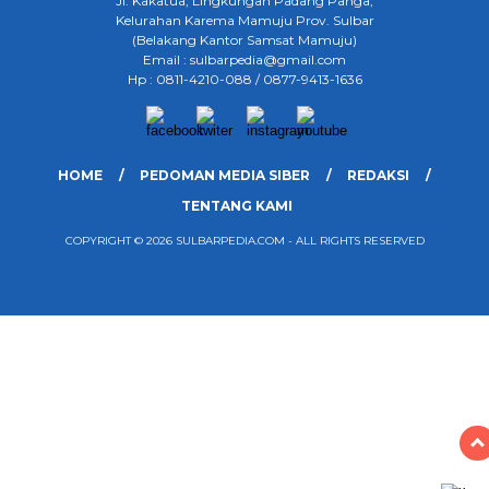
Jl. Kakatua, Lingkungan Padang Panga,
Kelurahan Karema Mamuju Prov. Sulbar
(Belakang Kantor Samsat Mamuju)
Email : sulbarpedia@gmail.com
Hp : 0811-4210-088 / 0877-9413-1636
HOME
PEDOMAN MEDIA SIBER
REDAKSI
TENTANG KAMI
COPYRIGHT © 2026 SULBARPEDIA.COM - ALL RIGHTS RESERVED