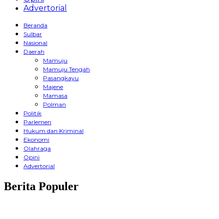
Advertorial
Beranda
Sulbar
Nasional
Daerah
Mamuju
Mamuju Tengah
Pasangkayu
Majene
Mamasa
Polman
Politik
Parlemen
Hukum dan Kriminal
Ekonomi
Olahraga
Opini
Advertorial
Berita Populer