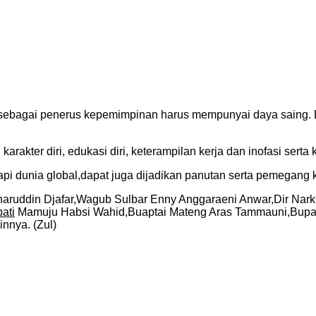
s sebagai penerus kepemimpinan harus mempunyai daya saing. 
akter diri, edukasi diri, keterampilan kerja dan inofasi serta 
i dunia global,dapat juga dijadikan panutan serta pemegang
 Baharuddin Djafar,Wagub Sulbar Enny Anggaraeni Anwar,Dir N
ati
Mamuju Habsi Wahid,Buaptai Mateng Aras Tammauni,Bupat
nya. (Zul)