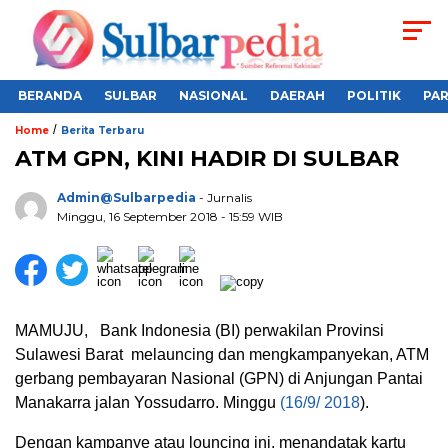
BERANDA
SULBAR
NASIONAL
DAERAH
POLITIK
PA
/
Home
Berita Terbaru
ATM GPN, KINI HADIR DI SULBAR
Admin@sulbarpedia
- Jurnalis
Minggu, 16 September 2018 - 15:59 WIB
MAMUJU, Bank Indonesia (BI) perwakilan Provinsi
Sulawesi Barat melauncing dan mengkampanyekan, ATM
gerbang pembayaran Nasional (GPN) di Anjungan Pantai
Manakarra jalan Yossudarro. Minggu
(16/9/ 2018
).
Dengan kampanye atau louncing ini, menandatak kartu