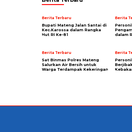
Berita Terbaru
Berita Terbaru
Berita T
Bupati Mateng Jalan Santai di
Personi
Kec.Karossa dalam Rangka
Pengama
Hut RI Ke-81
dalam R
Berita Terbaru
Berita T
Sat Binmas Polres Mateng
Personi
Salurkan Air Bersih untuk
Berjib
Warga Terdampak Kekeringan
Kebaka