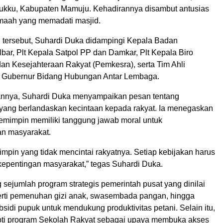
kku, Kabupaten Mamuju. Kehadirannya disambut antusias
amaah yang memadati masjid.
 tersebut, Suhardi Duka didampingi Kepala Badan
bar, Plt Kepala Satpol PP dan Damkar, Plt Kepala Biro
an Kesejahteraan Rakyat (Pemkesra), serta Tim Ahli
l Gubernur Bidang Hubungan Antar Lembaga.
nnya, Suhardi Duka menyampaikan pesan tentang
ang berlandaskan kecintaan kepada rakyat. Ia menegaskan
emimpin memiliki tanggung jawab moral untuk
n masyarakat.
mpin yang tidak mencintai rakyatnya. Setiap kebijakan harus
kepentingan masyarakat,” tegas Suhardi Duka.
sejumlah program strategis pemerintah pusat yang dinilai
perti pemenuhan gizi anak, swasembada pangan, hingga
sidi pupuk untuk mendukung produktivitas petani. Selain itu,
oti program Sekolah Rakyat sebagai upaya membuka akses