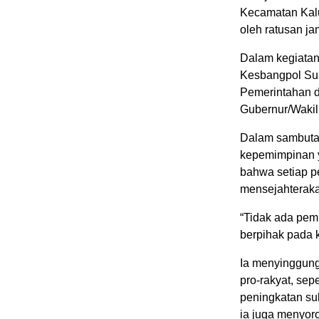
Kecamatan Kalu
oleh ratusan j
Dalam kegiatan
Kesbangpol Sul
Pemerintahan d
Gubernur/Waki
Dalam sambuta
kepemimpinan y
bahwa setiap p
mensejahteraka
“Tidak ada pemi
berpihak pada 
Ia menyinggung 
pro-rakyat, se
peningkatan sub
ia juga menyor