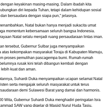
 dengan keyakinan masing-masing. Dalam ibadah kita
bungkan diri kepada Tuhan, tetapi dalam kehidupan sosial
 dan bersaudara dengan siapa pun,” jelasnya.
enambahkan, Natal bukan hanya menjadi sukacita umat
i juga momentum kebersamaan seluruh bangsa Indonesia.
rayaan Natal selalu menjadi ruang persaudaraan lintas iman.
n tersebut, Gubernur Sulbar juga menyampaikan
 atas kekompakan masyarakat Toraja di Kabupaten Mamuju,
am proses pemulihan pascagempa bumi. Rumah-rumah
belumnya rusak kini telah dibangun kembali dengan
 lebih kuat dan aman.
tannya, Suhardi Duka menyampaikan ucapan selamat Natal
isten serta mengajak seluruh masyarakat untuk terus
saudaraan demi Sulawesi Barat yang damai dan harmonis.
00 Wita, Gubernur Suhardi Duka menghadiri peringatan Isra
hammad SAW yang digelar di Masjid Nurul Huda Tasiu,