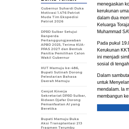
menegaskan kom
Gubernur Suhardi Duka
kerukunan umat
Motivasi 1.476 Patriot
Muda Tim Ekspedisi
dalam dua mom
Patriot 2026
Keluarga Toraj
Muhammad SAW,
DPRD Sulbar Setujui
Ranperda
Pertanggungjawaban
Pada pukul 19.
APBD 2025, Terima KUA-
PPAS 2027 dan Bentuk
Kerukunan KKT 
Panitia Pemilihan Calon
ini menjadi si
Wakil Gubernur
sosial di teng
HUT Mamuju ke-486,
Bupati Sutinah Dorong
Dalam sambutan
Pelestarian Bahasa
Daerah Mamuju
untuk Menyelam
mendalam. Ia 
Genjot Kinerja
Sekretariat DPRD Sulbar,
membangun keh
Ridwan Djafar Dorong
Pemanfaatan AI yang
Beretika
Bupati Mamuju Buka
Aksi Transplantasi 213
Fragmen Terumbu