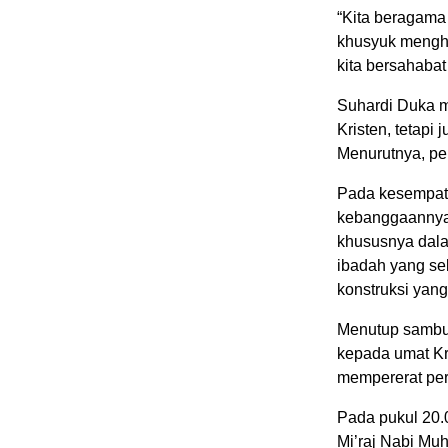
“Kita beragama
khusyuk menghu
kita bersahabat
Suhardi Duka m
Kristen, tetap
Menurutnya, pe
Pada kesempata
kebanggaannya
khususnya dal
ibadah yang se
konstruksi yang
Menutup sambu
kepada umat Kr
mempererat per
Pada pukul 20.
Mi’raj Nabi Mu