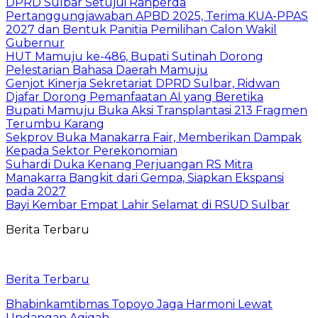
DPRD Sulbar Setujui Ranperda
Pertanggungjawaban APBD 2025, Terima KUA-PPAS
2027 dan Bentuk Panitia Pemilihan Calon Wakil
Gubernur
HUT Mamuju ke-486, Bupati Sutinah Dorong
Pelestarian Bahasa Daerah Mamuju
Genjot Kinerja Sekretariat DPRD Sulbar, Ridwan
Djafar Dorong Pemanfaatan AI yang Beretika
Bupati Mamuju Buka Aksi Transplantasi 213 Fragmen
Terumbu Karang
Sekprov Buka Manakarra Fair, Memberikan Dampak
Kepada Sektor Perekonomian
Suhardi Duka Kenang Perjuangan RS Mitra
Manakarra Bangkit dari Gempa, Siapkan Ekspansi
pada 2027
Bayi Kembar Empat Lahir Selamat di RSUD Sulbar
Berita Terbaru
Berita Terbaru
Bhabinkamtibmas Topoyo Jaga Harmoni Lewat
Undangan Aqiqah