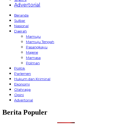
Advertorial
Beranda
Sulbar
Nasional
Daerah
Mamuju
Mamuju Tengah
Pasangkayu
Majene
Mamasa
Polman
Politik
Parlemen
Hukum dan Kriminal
Ekonomi
Olahraga
Opini
Advertorial
Berita Populer