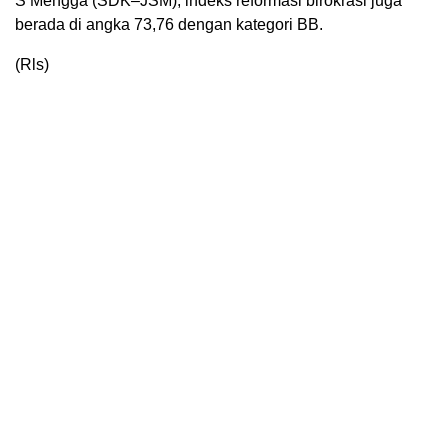
S Mengga (SDK–JSM), indeks reformasi birokrasi juga
berada di angka 73,76 dengan kategori BB.
(Rls)