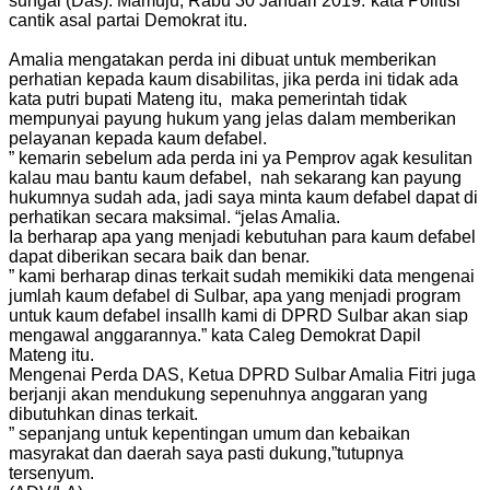
sungai (Das). Mamuju, Rabu 30 Januari 2019.”kata Politisi
cantik asal partai Demokrat itu.
Amalia mengatakan perda ini dibuat untuk memberikan
perhatian kepada kaum disabilitas, jika perda ini tidak ada
kata putri bupati Mateng itu, maka pemerintah tidak
mempunyai payung hukum yang jelas dalam memberikan
pelayanan kepada kaum defabel.
” kemarin sebelum ada perda ini ya Pemprov agak kesulitan
kalau mau bantu kaum defabel, nah sekarang kan payung
hukumnya sudah ada, jadi saya minta kaum defabel dapat di
perhatikan secara maksimal. “jelas Amalia.
Ia berharap apa yang menjadi kebutuhan para kaum defabel
dapat diberikan secara baik dan benar.
” kami berharap dinas terkait sudah memikiki data mengenai
jumlah kaum defabel di Sulbar, apa yang menjadi program
untuk kaum defabel insallh kami di DPRD Sulbar akan siap
mengawal anggarannya.” kata Caleg Demokrat Dapil
Mateng itu.
Mengenai Perda DAS, Ketua DPRD Sulbar Amalia Fitri juga
berjanji akan mendukung sepenuhnya anggaran yang
dibutuhkan dinas terkait.
” sepanjang untuk kepentingan umum dan kebaikan
masyrakat dan daerah saya pasti dukung,”tutupnya
tersenyum.