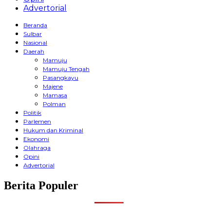
Advertorial
Beranda
Sulbar
Nasional
Daerah
Mamuju
Mamuju Tengah
Pasangkayu
Majene
Mamasa
Polman
Politik
Parlemen
Hukum dan Kriminal
Ekonomi
Olahraga
Opini
Advertorial
Berita Populer