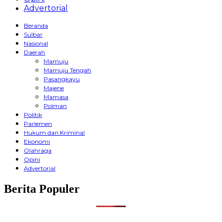
Advertorial
Beranda
Sulbar
Nasional
Daerah
Mamuju
Mamuju Tengah
Pasangkayu
Majene
Mamasa
Polman
Politik
Parlemen
Hukum dan Kriminal
Ekonomi
Olahraga
Opini
Advertorial
Berita Populer