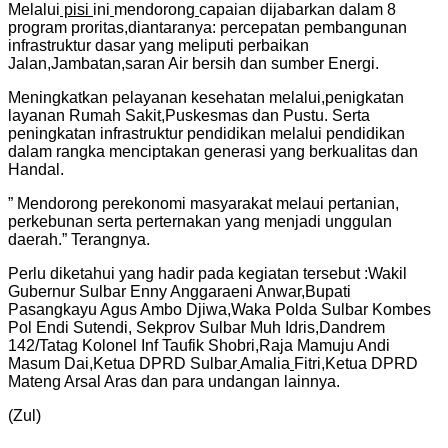
Melalui
pisi
ini
mendorong
capaian dijabarkan dalam 8
program proritas,diantaranya: percepatan pembangunan
infrastruktur dasar yang meliputi perbaikan
Jalan,Jambatan,saran Air bersih dan sumber Energi.
Meningkatkan pelayanan kesehatan melalui,penigkatan
layanan Rumah Sakit,Puskesmas dan Pustu. Serta
peningkatan infrastruktur pendidikan melalui pendidikan
dalam rangka menciptakan generasi yang berkualitas dan
Handal.
” Mendorong perekonomi masyarakat melaui pertanian,
perkebunan serta perternakan yang menjadi unggulan
daerah.” Terangnya.
Perlu diketahui yang hadir pada kegiatan tersebut :Wakil
Gubernur Sulbar Enny Anggaraeni Anwar,Bupati
Pasangkayu Agus Ambo Djiwa,Waka Polda Sulbar Kombes
Pol Endi Sutendi, Sekprov Sulbar Muh Idris,Dandrem
142/Tatag Kolonel Inf Taufik Shobri,Raja Mamuju Andi
Masum Dai,Ketua DPRD Sulbar
Amalia
Fitri,Ketua DPRD
Mateng Arsal Aras dan para undangan lainnya.
(Zul)