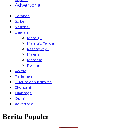
Advertorial
Beranda
Sulbar
Nasional
Daerah
Mamuju
Mamuju Tengah
Pasangkayu
Majene
Mamasa
Polman
Politik
Parlemen
Hukum dan Kriminal
Ekonomi
Olahraga
Opini
Advertorial
Berita Populer