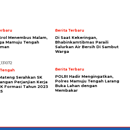
erbaru
Berita Terbaru
trol Menembus Malam,
Di Saat Kekeringan,
aga Mamuju Tengah
Bhabinkamtibmas Paraili
Aman
Salurkan Air Bersih Di Sambut
Warga
Berita Terbaru
 Tengah
POLRI Hadir Mengingatkan,
Mateng Serahkan SK
Polres Mamuju Tengah Larang
angan Perjanjian Kerja
Buka Lahan dengan
PK Formasi Tahun 2023
Membakar
25