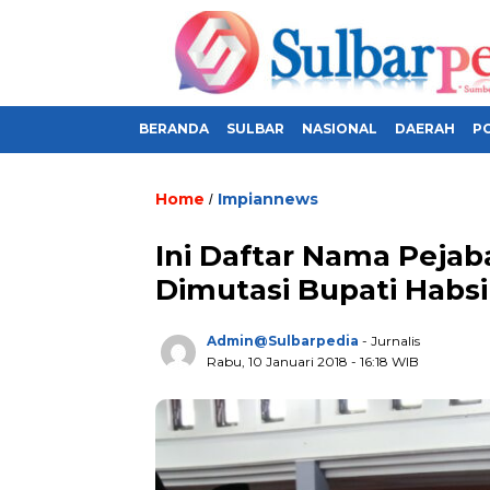
BERANDA
SULBAR
NASIONAL
DAERAH
PO
Home
Impiannews
/
Ini Daftar Nama Pejab
Dimutasi Bupati Habsi
Admin@sulbarpedia
- Jurnalis
Rabu, 10 Januari 2018 - 16:18 WIB