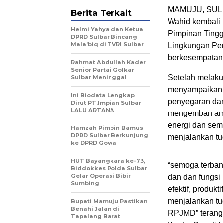
MAMUJU, SULB
Berita Terkait
Wahid kembali
Helmi Yahya dan Ketua
Pimpinan Tingg
DPRD Sulbar Bincang
Mala’biq di TVRI Sulbar
Lingkungan Pe
berkesempatan 
Rahmat Abdullah Kader
Senior Partai Golkar
Setelah melaku
Sulbar Meninggal
menyampaikan m
Ini Biodata Lengkap
penyegaran dan
Dirut PT.Impian Sulbar
LALU ARTANA
mengemban ama
energi dan sem
Hamzah Pimpin Bamus
DPRD Sulbar Berkunjung
menjalankan tu
ke DPRD Gowa
HUT Bayangkara ke-73,
“semoga terbang
Biddokkes Polda Sulbar
Gelar Operasi Bibir
dan dan fungsi 
Sumbing
efektif, produk
menjalankan t
Bupati Mamuju Pastikan
Benahi Jalan di
RPJMD” terang 
Tapalang Barat