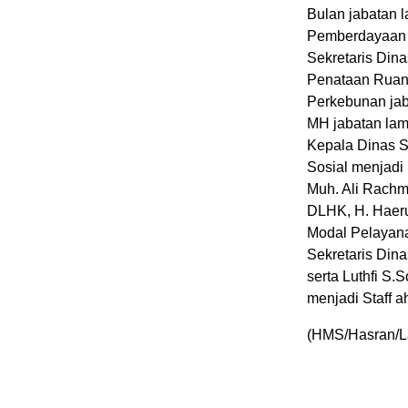
Bulan jabatan 
Pemberdayaan P
Sekretaris Din
Penataan Ruang
Perkebunan jab
MH jabatan la
Kepala Dinas S
Sosial menjadi
Muh. Ali Rachm
DLHK, H. Haer
Modal Pelayanan
Sekretaris Din
serta Luthfi S
menjadi Staff 
(HMS/Hasran/L