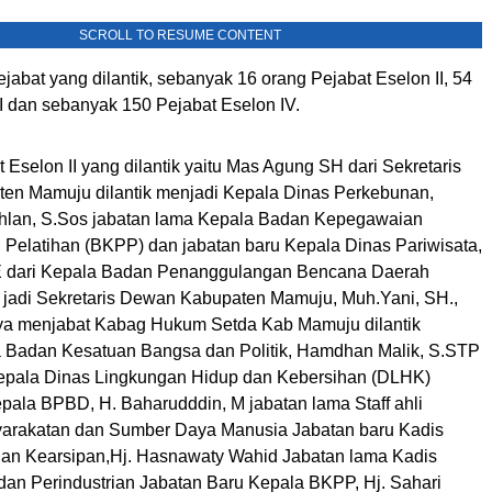
SCROLL TO RESUME CONTENT
pejabat yang dilantik, sebanyak 16 orang Pejabat Eselon II, 54
I dan sebanyak 150 Pejabat Eselon IV.
Eselon II yang dilantik yaitu Mas Agung SH dari Sekretaris
n Mamuju dilantik menjadi Kepala Dinas Perkebunan,
an, S.Sos jabatan lama Kepala Badan Kepegawaian
 Pelatihan (BKPP) dan jabatan baru Kepala Dinas Pariwisata,
E dari Kepala Badan Penanggulangan Bencana Daerah
k jadi Sekretaris Dewan Kabupaten Mamuju, Muh.Yani, SH.,
ya menjabat Kabag Hukum Setda Kab Mamuju dilantik
 Badan Kesatuan Bangsa dan Politik, Hamdhan Malik, S.STP
epala Dinas Lingkungan Hidup dan Kebersihan (DLHK)
epala BPBD, H. Baharudddin, M jabatan lama Staff ahli
arakatan dan Sumber Daya Manusia Jabatan baru Kadis
an Kearsipan,Hj. Hasnawaty Wahid Jabatan lama Kadis
an Perindustrian Jabatan Baru Kepala BKPP, Hj. Sahari