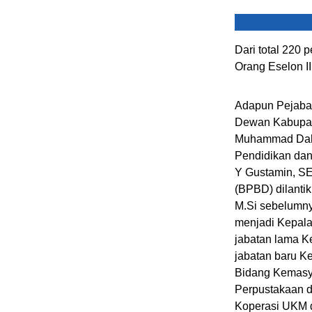
Dari total 220 
Orang Eselon II
Adapun Pejabat 
Dewan Kabupate
Muhammad Dahl
Pendidikan dan
Y Gustamin, S
(BPBD) dilanti
M.Si sebelumn
menjadi Kepala
jabatan lama K
jabatan baru K
Bidang Kemasy
Perpustakaan d
Koperasi UKM d