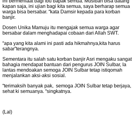
ini bermenfaat bagi ibu bapak semua. Musibah bisa datang
kapan saja, ini ujian bagi kita semua, saya berharap semua
warga bisa bersabar. “kata Damsir kepada para korban
banjir.
Dosen Unika Mamuju itu mengajak semua warga agar
bersabar dalam menghadapai cobaan dari Allah SWT.
“apa yang kita alami ini pasti ada hikmahnya,kita harus
sabar”terangnya.
Sementara itu salah satu korban banjir Asri mengaku sangat
bahagia mendapat bantuan dari pengurus JOIN Sulbar, Ia
lantas mendoakan semoga JOIN Sulbar tetap istiqomah
menjalankan aksi-aksi sosial.
“terimaksih banyak pak, semoga JOIN Sulbar tetap berjaya,
sehat ki semuanya. “singkatnya.
(Lal)