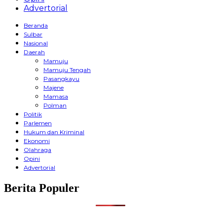
Advertorial
Beranda
Sulbar
Nasional
Daerah
Mamuju
Mamuju Tengah
Pasangkayu
Majene
Mamasa
Polman
Politik
Parlemen
Hukum dan Kriminal
Ekonomi
Olahraga
Opini
Advertorial
Berita Populer