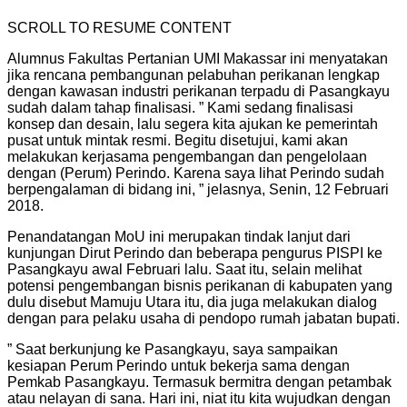
SCROLL TO RESUME CONTENT
Alumnus Fakultas Pertanian UMI Makassar ini menyatakan
jika rencana pembangunan pelabuhan perikanan lengkap
dengan kawasan industri perikanan terpadu di Pasangkayu
sudah dalam tahap finalisasi.
” Kami sedang finalisasi
konsep dan desain, lalu segera kita ajukan ke pemerintah
pusat untuk mintak resmi.
Begitu disetujui, kami akan
melakukan kerjasama pengembangan dan pengelolaan
dengan (Perum) Perindo.
Karena saya lihat Perindo sudah
berpengalaman di bidang ini, ” jelasnya, Senin, 12 Februari
2018.
Penandatangan MoU ini merupakan tindak lanjut dari
kunjungan Dirut Perindo dan beberapa pengurus PISPI ke
Pasangkayu awal Februari lalu.
Saat itu, selain melihat
potensi pengembangan bisnis perikanan di kabupaten yang
dulu disebut Mamuju Utara itu, dia juga melakukan dialog
dengan para pelaku usaha di pendopo rumah jabatan bupati.
” Saat berkunjung ke Pasangkayu, saya sampaikan
kesiapan Perum Perindo untuk bekerja sama dengan
Pemkab Pasangkayu.
Termasuk bermitra dengan petambak
atau nelayan di sana.
Hari ini, niat itu kita wujudkan dengan