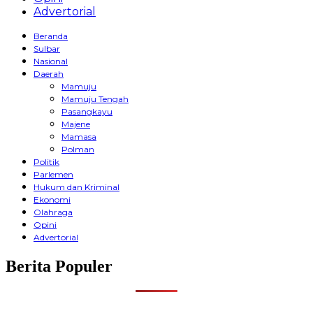
Advertorial
Beranda
Sulbar
Nasional
Daerah
Mamuju
Mamuju Tengah
Pasangkayu
Majene
Mamasa
Polman
Politik
Parlemen
Hukum dan Kriminal
Ekonomi
Olahraga
Opini
Advertorial
Berita Populer