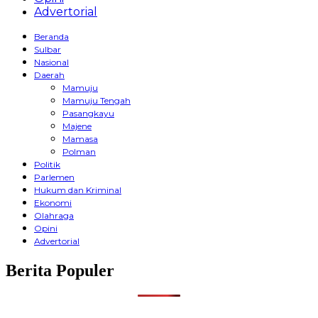
Advertorial
Beranda
Sulbar
Nasional
Daerah
Mamuju
Mamuju Tengah
Pasangkayu
Majene
Mamasa
Polman
Politik
Parlemen
Hukum dan Kriminal
Ekonomi
Olahraga
Opini
Advertorial
Berita Populer