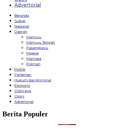
Advertorial
Beranda
Sulbar
Nasional
Daerah
Mamuju
Mamuju Tengah
Pasangkayu
Majene
Mamasa
Polman
Politik
Parlemen
Hukum dan Kriminal
Ekonomi
Olahraga
Opini
Advertorial
Berita Populer