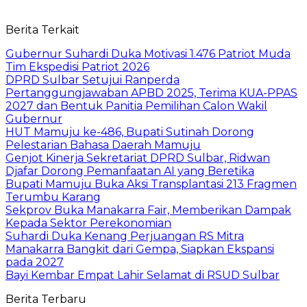
Berita Terkait
Gubernur Suhardi Duka Motivasi 1.476 Patriot Muda
Tim Ekspedisi Patriot 2026
DPRD Sulbar Setujui Ranperda
Pertanggungjawaban APBD 2025, Terima KUA-PPAS
2027 dan Bentuk Panitia Pemilihan Calon Wakil
Gubernur
HUT Mamuju ke-486, Bupati Sutinah Dorong
Pelestarian Bahasa Daerah Mamuju
Genjot Kinerja Sekretariat DPRD Sulbar, Ridwan
Djafar Dorong Pemanfaatan AI yang Beretika
Bupati Mamuju Buka Aksi Transplantasi 213 Fragmen
Terumbu Karang
Sekprov Buka Manakarra Fair, Memberikan Dampak
Kepada Sektor Perekonomian
Suhardi Duka Kenang Perjuangan RS Mitra
Manakarra Bangkit dari Gempa, Siapkan Ekspansi
pada 2027
Bayi Kembar Empat Lahir Selamat di RSUD Sulbar
Berita Terbaru