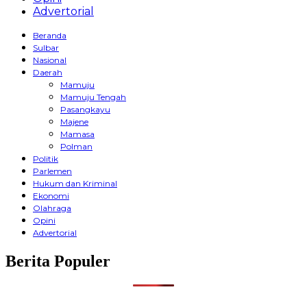
Advertorial
Beranda
Sulbar
Nasional
Daerah
Mamuju
Mamuju Tengah
Pasangkayu
Majene
Mamasa
Polman
Politik
Parlemen
Hukum dan Kriminal
Ekonomi
Olahraga
Opini
Advertorial
Berita Populer