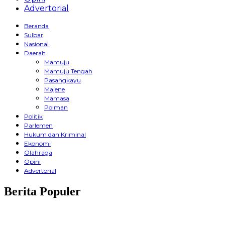
Advertorial
Beranda
Sulbar
Nasional
Daerah
Mamuju
Mamuju Tengah
Pasangkayu
Majene
Mamasa
Polman
Politik
Parlemen
Hukum dan Kriminal
Ekonomi
Olahraga
Opini
Advertorial
Berita Populer