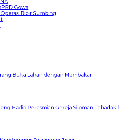
ANA
 DPRD Gowa
Operasi Bibir Sumbing
at
P
Larang Buka Lahan dengan Membakar
ng Hadiri Peresmian Gereja Siloman Tobadak l