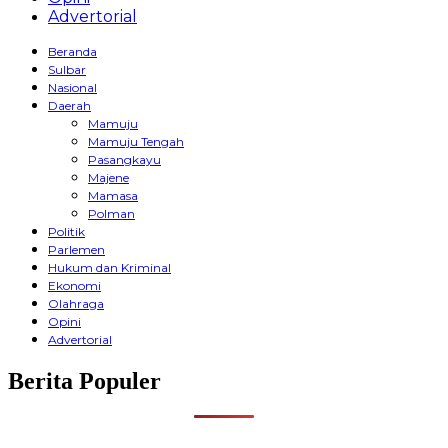
Advertorial
Beranda
Sulbar
Nasional
Daerah
Mamuju
Mamuju Tengah
Pasangkayu
Majene
Mamasa
Polman
Politik
Parlemen
Hukum dan Kriminal
Ekonomi
Olahraga
Opini
Advertorial
Berita Populer