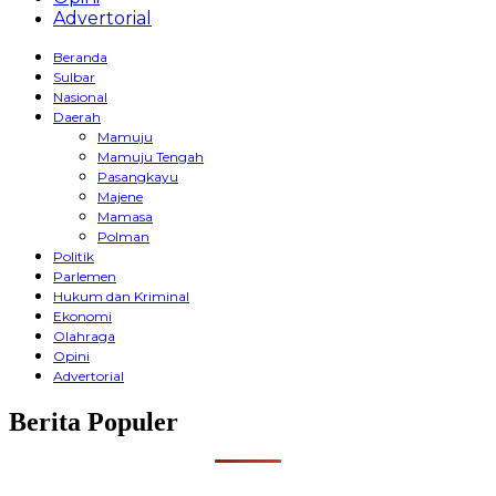
Advertorial
Beranda
Sulbar
Nasional
Daerah
Mamuju
Mamuju Tengah
Pasangkayu
Majene
Mamasa
Polman
Politik
Parlemen
Hukum dan Kriminal
Ekonomi
Olahraga
Opini
Advertorial
Berita Populer