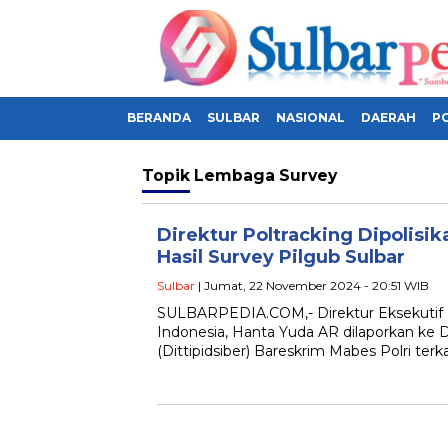
BERANDA
SULBAR
NASIONAL
DAERAH
PO
Topik
Lembaga Survey
Direktur Poltracking Dipolisi
Hasil Survey Pilgub Sulbar
Sulbar
| Jumat, 22 November 2024 - 20:51 WIB
SULBARPEDIA.COM,- Direktur Eksekutif 
Indonesia, Hanta Yuda AR dilaporkan ke D
(Dittipidsiber) Bareskrim Mabes Polri te