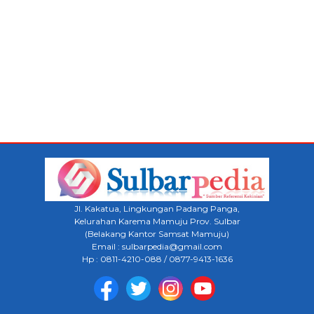
Jl. Kakatua, Lingkungan Padang Panga,
Kelurahan Karema Mamuju Prov. Sulbar
(Belakang Kantor Samsat Mamuju)
Email : sulbarpedia@gmail.com
Hp : 0811-4210-088 / 0877-9413-1636