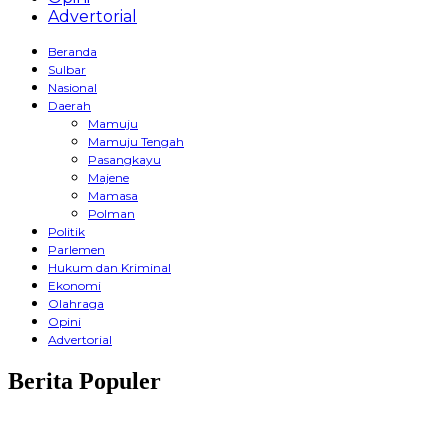
Advertorial
Beranda
Sulbar
Nasional
Daerah
Mamuju
Mamuju Tengah
Pasangkayu
Majene
Mamasa
Polman
Politik
Parlemen
Hukum dan Kriminal
Ekonomi
Olahraga
Opini
Advertorial
Berita Populer