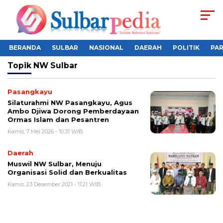
BERANDA
SULBAR
NASIONAL
DAERAH
POLITIK
PA
Topik
NW Sulbar
Pasangkayu
Silaturahmi NW Pasangkayu, Agus
Ambo Djiwa Dorong Pemberdayaan
Ormas Islam dan Pesantren
Kamis, 7 Mei 2026 - 10:31 WIB
Daerah
Muswil NW Sulbar, Menuju
Organisasi Solid dan Berkualitas
Kamis, 23 Desember 2021 - 11:21 WIB