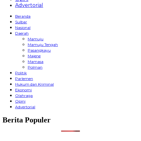
Advertorial
Beranda
Sulbar
Nasional
Daerah
Mamuju
Mamuju Tengah
Pasangkayu
Majene
Mamasa
Polman
Politik
Parlemen
Hukum dan Kriminal
Ekonomi
Olahraga
Opini
Advertorial
Berita Populer