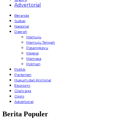
Advertorial
Beranda
Sulbar
Nasional
Daerah
Mamuju
Mamuju Tengah
Pasangkayu
Majene
Mamasa
Polman
Politik
Parlemen
Hukum dan Kriminal
Ekonomi
Olahraga
Opini
Advertorial
Berita Populer