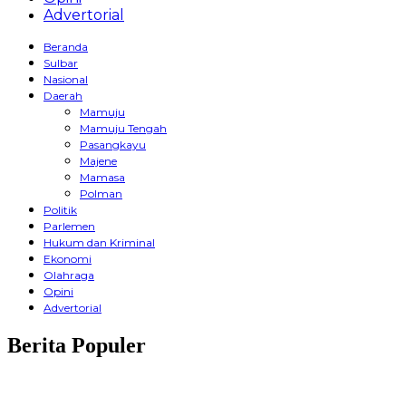
Advertorial
Beranda
Sulbar
Nasional
Daerah
Mamuju
Mamuju Tengah
Pasangkayu
Majene
Mamasa
Polman
Politik
Parlemen
Hukum dan Kriminal
Ekonomi
Olahraga
Opini
Advertorial
Berita Populer